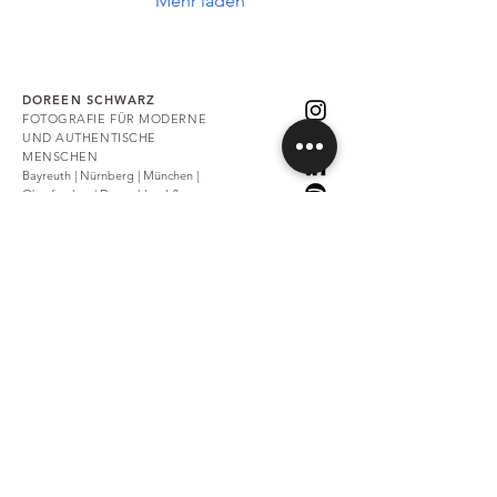
Mehr laden
DOREEN SCHWARZ
FOTOGRAFIE FÜR MODERNE
UND AUTHENTISCHE
MENSCHEN
Bayreuth | Nürnberg | München |
Oberfranken | Deutschland &
International
PORTRÄTFOTOGRAFIE
|
BUSINESSFOTOGRAFIE
|
BUSINESS
PORTRÄT
|
PERSONAL
BRANDING FOTOGRAFIE |
FAMILIENFOTOGRAFIE
|
BABYSHOOTING
|
NEWBORNFOTOGRAFIE
|
FOTOGUTSCHEINE
|
CORPORATE
SHOOTING
| KÜNSTLERPORTRAIT |
FOTOWORKSHOP |
ANALOGE
FOTOGRAFIE
|
ANALOGFOTOKURS |
ANALOGWORKSHOP
|
KÜNSTLERIN
|
ANALOG COMMUNITY SKOOL
|
ANALOG PHOTO RETREAT
©2026
Doreen Schwarz
INFO@DOREENSCHWARZ.DE