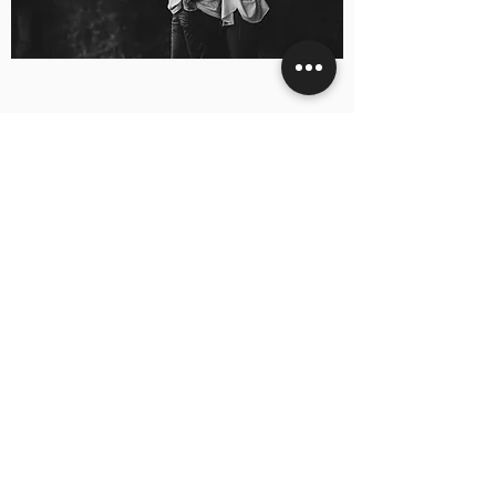
Mit einem Paarshooting haltet Ihr Eure
besondere Beziehung in Bildern fest.
Lasst Euch fallen, genießt Eure Nähe!
Ich fotografiere Euch ruhig und
behutsam an Eurem Wunschort.
Das Shooting kann in meinem
Tageslichtatelier in Bayreuth
stattfinden, bei Euch zuhause oder an
einem Ort, der eine spezielle
Bedeutung für Euch hat.
Ich freue mich sehr, Euch