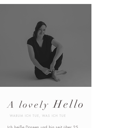
Hello
A lovely
WARUM ICH TUE, WAS ICH TUE
Ich heiße Doreen und bin seit über 25